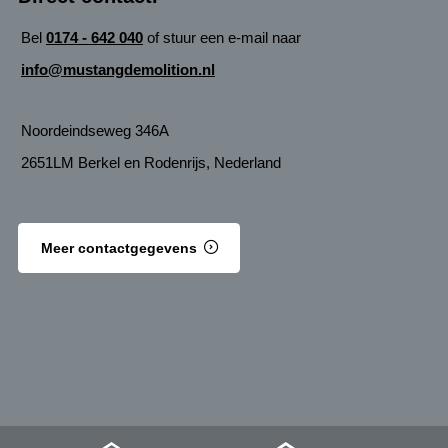
Bel
0174 - 642 040
of stuur een e-mail naar
info@mustangdemolition.nl
Noordeindseweg 346A
2651LM Berkel en Rodenrijs, Nederland
Meer contactgegevens