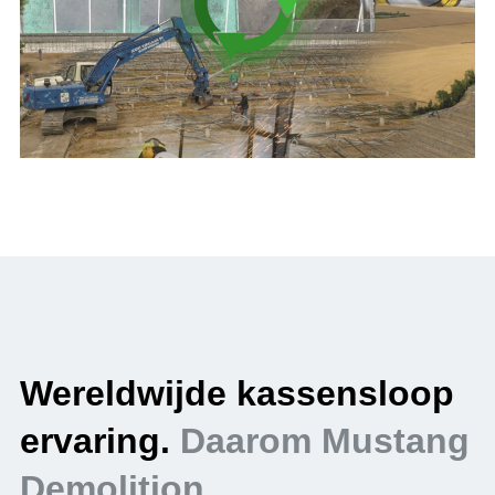
.
Wereldwijde kassensloop
V
ervaring.
Daarom Mustang
e
Demolition.
D