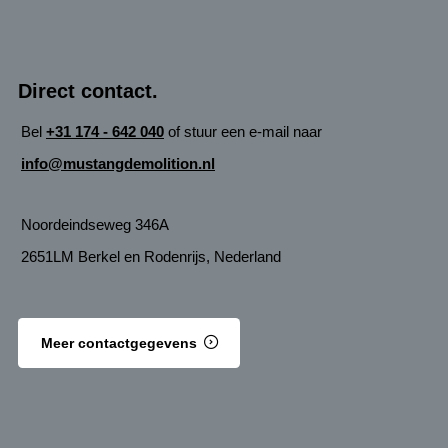
Direct contact.
Bel
+31 174 - 642 040
of stuur een e-mail naar
info@mustangdemolition.nl
Noordeindseweg 346A
2651LM Berkel en Rodenrijs, Nederland
Meer contactgegevens