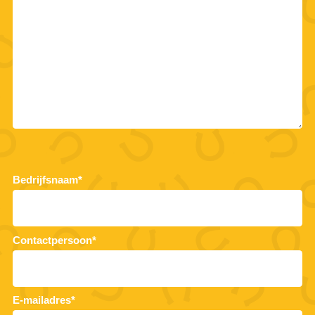
Bedrijfsnaam*
Contactpersoon*
E-mailadres*