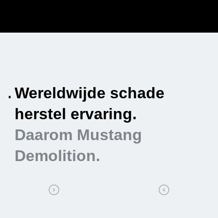
.
Wereldwijde schade
V
herstel ervaring.
e
Daarom Mustang
Demolition.
D