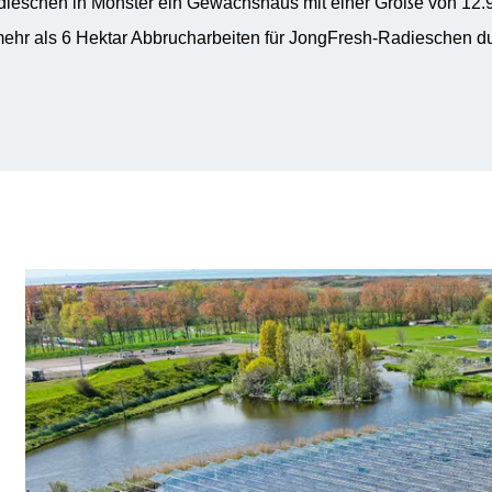
Radieschen in Monster ein Gewächshaus mit einer Größe von 12.
ehr als 6 Hektar Abbrucharbeiten für JongFresh-Radieschen du