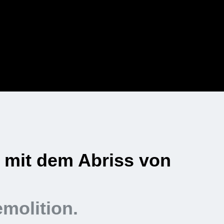
 und effizient.
molition.