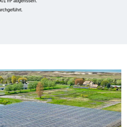
901 m² abgerissen.
rchgeführt.