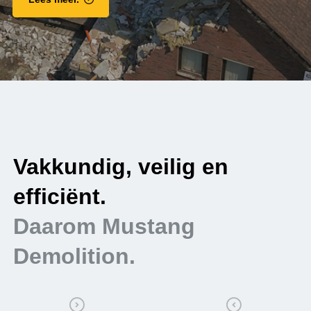
.
Vakkundig, veilig en
W
efficiënt.
e
Daarom Mustang
Demolition.
D