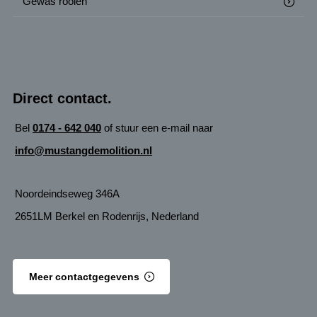
Gewas rooien
Direct contact.
Bel
0174 - 642 040
of stuur een e-mail naar
info@mustangdemolition.nl
Noordeindseweg 346A
2651LM Berkel en Rodenrijs, Nederland
Meer contactgegevens