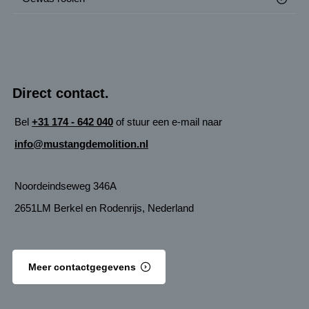
Direct contact.
Bel
+31 174 - 642 040
of stuur een e-mail naar
info@mustangdemolition.nl
Noordeindseweg 346A
2651LM Berkel en Rodenrijs, Nederland
Meer contactgegevens