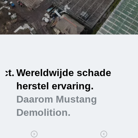
.
Wereldwijde schade
V
herstel ervaring.
e
Daarom Mustang
Demolition.
D