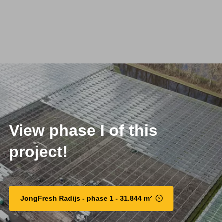
View phase I of this
project!
JongFresh Radijs - phase 1 - 31.844 m²