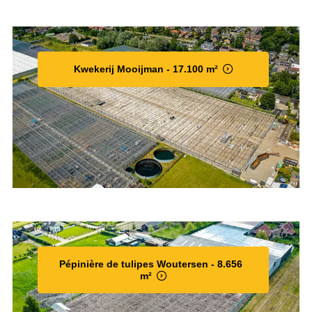
Kwekerij Mooijman - 17.100 m²
Pépinière de tulipes Woutersen - 8.656
m²