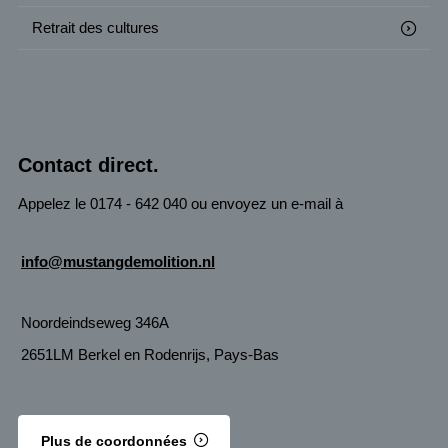
Retrait des cultures
Contact direct.
Appelez le 0174 - 642 040 ou envoyez un e-mail à
info@mustangdemolition.nl
Noordeindseweg 346A
2651LM Berkel en Rodenrijs, Pays-Bas
Plus de coordonnées