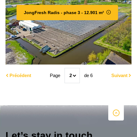
JongFresh Radis - phase 3 - 12.901 m²
Précédent
Page
2
de 6
Suivant
Let’s stay in touch.