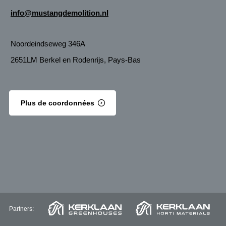
info@mustangdemolition.nl
Noordeindseweg 346A
2651LM Berkel en Rodenrijs, Pays-Bas
Plus de coordonnées
Partners: