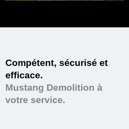
Compétent, sécurisé et
E
efficace.
m
Mustang Demolition à
M
votre service.
v