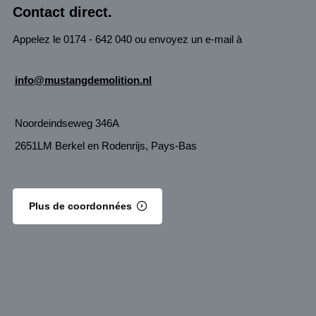
Contact direct.
Appelez le 0174 - 642 040 ou envoyez un e-mail à
info@mustangdemolition.nl
Noordeindseweg 346A
2651LM Berkel en Rodenrijs, Pays-Bas
Plus de coordonnées