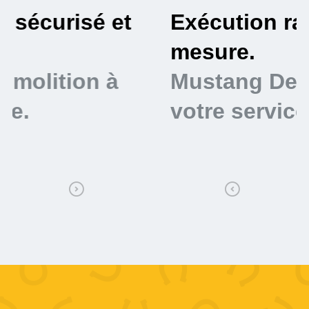
Exécution rapide et sur
U
mesure.
v
Mustang Demolition à
p
votre service.
M
v