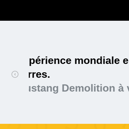
on de
Compétent, sécurisé 
Mustang Demolition 