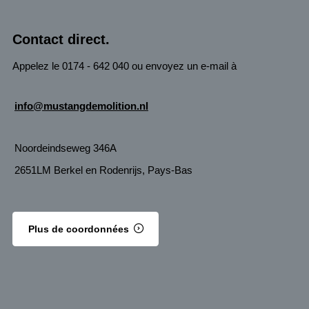
Contact direct.
Appelez le 0174 - 642 040 ou envoyez un e-mail à
info@mustangdemolition.nl
Noordeindseweg 346A
2651LM Berkel en Rodenrijs, Pays-Bas
Plus de coordonnées