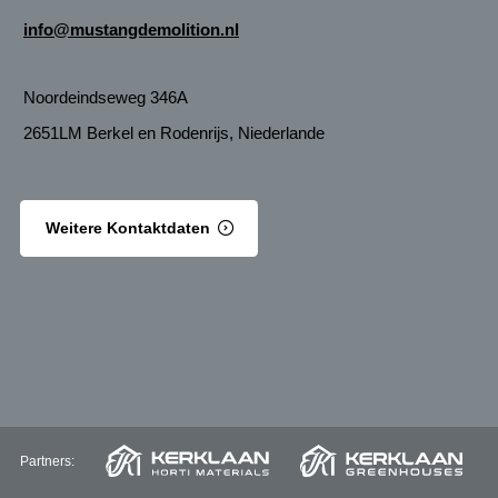
info@mustangdemolition.nl
Noordeindseweg 346A
2651LM Berkel en Rodenrijs, Niederlande
Weitere Kontaktdaten
Partners: