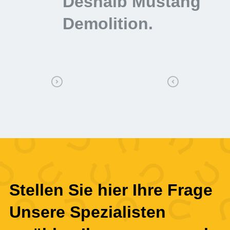
Deshalb Mustang
D
Demolition.
D
Stellen Sie hier Ihre Frage
Unsere Spezialisten