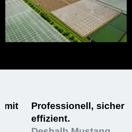
Professionell, sicher und
S
effizient.
A
Deshalb Mustang
D