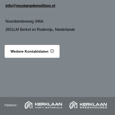
info@mustangdemolition.nl
Noordeindseweg 346A
2651LM Berkel en Rodenrijs, Niederlande
Weitere Kontaktdaten
Partners: