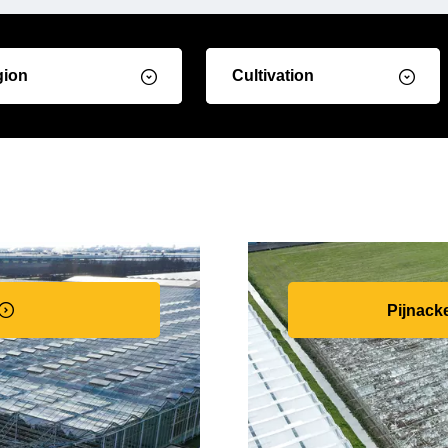
gion
Cultivation
Pijnack