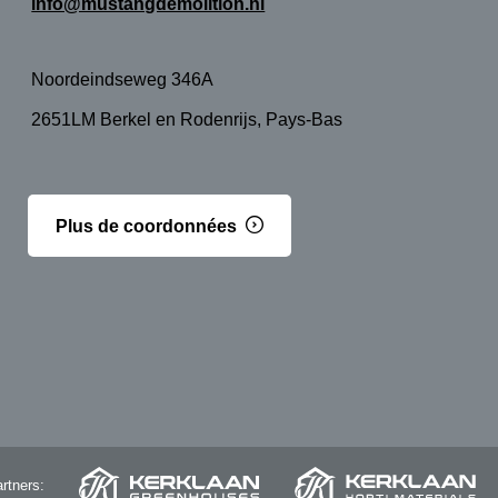
info@mustangdemolition.nl
Noordeindseweg 346A
2651LM Berkel en Rodenrijs, Pays-Bas
Plus de coordonnées
rtners: