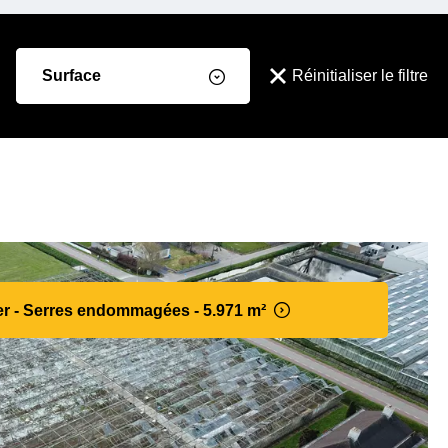
Surface
Réinitialiser le filtre
er - Serres endommagées - 5.971 m²