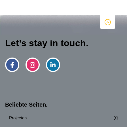
Let’s stay in touch.
Beliebte Seiten.
Projecten