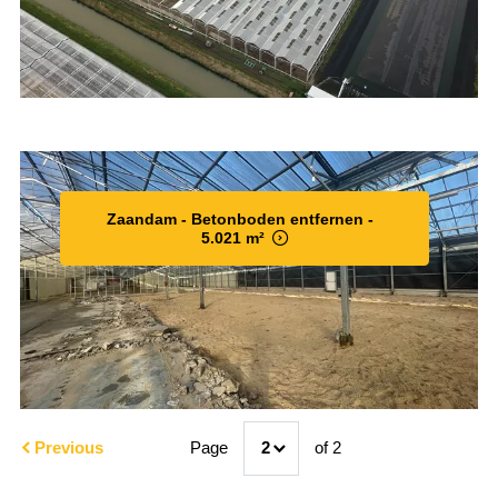
Zaandam - Betonboden entfernen -
5.021 m²
Previous
Page
2
of 2